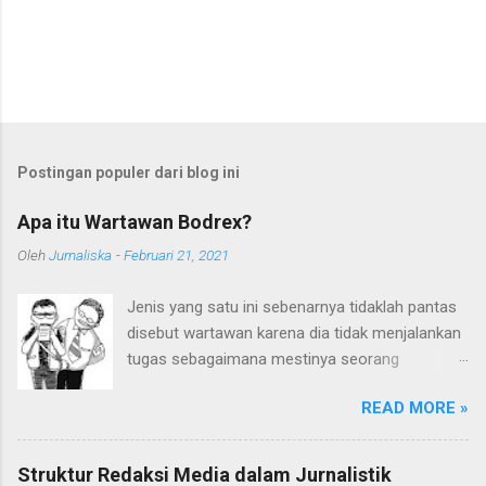
Postingan populer dari blog ini
Apa itu Wartawan Bodrex?
Oleh
Jurnaliska
-
Februari 21, 2021
Jenis yang satu ini sebenarnya tidaklah pantas
disebut wartawan karena dia tidak menjalankan
tugas sebagaimana mestinya seorang
wartawan. Embel-embel kata "wartawan" sudah
READ MORE »
terlanjur digunakan karena mereka sering kali
mengaku sebagai wartawan. Ditambah lagi
kedekatan pergaulan mereka dengan kalangan
Struktur Redaksi Media dalam Jurnalistik