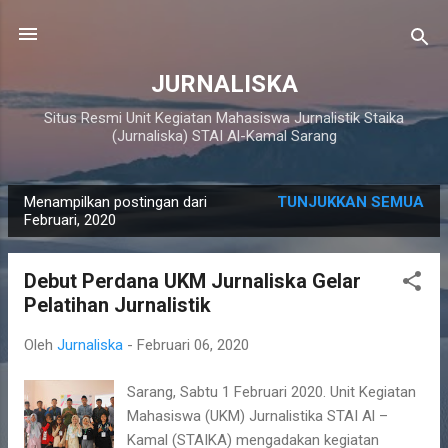
Langsung ke konten utama
JURNALISKA
Situs Resmi Unit Kegiatan Mahasiswa Jurnalistik Staika
(Jurnaliska) STAI Al-Kamal Sarang
Menampilkan postingan dari
TUNJUKKAN SEMUA
P
Februari, 2020
o
s
Debut Perdana UKM Jurnaliska Gelar
t
Pelatihan Jurnalistik
i
n
Oleh
Jurnaliska
-
Februari 06, 2020
g
Sarang, Sabtu 1 Februari 2020. Unit Kegiatan
a
Mahasiswa (UKM) Jurnalistika STAI Al –
n
Kamal (STAIKA) mengadakan kegiatan