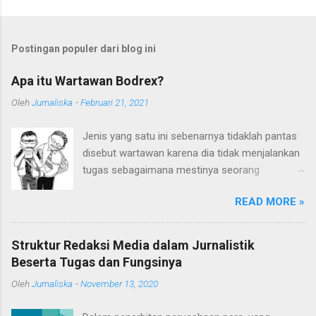
Postingan populer dari blog ini
Apa itu Wartawan Bodrex?
Oleh
Jurnaliska
-
Februari 21, 2021
Jenis yang satu ini sebenarnya tidaklah pantas
disebut wartawan karena dia tidak menjalankan
tugas sebagaimana mestinya seorang
wartawan. Embel-embel kata "wartawan" sudah
READ MORE »
terlanjur digunakan karena mereka sering kali
mengaku sebagai wartawan. Ditambah lagi
kedekatan pergaulan mereka dengan kalangan
Struktur Redaksi Media dalam Jurnalistik
wartawan memperkuat sebutan wartawan pada
Beserta Tugas dan Fungsinya
mereka. Siapakah Sebenarnya Mereka? Mereka
Oleh
Jurnaliska
-
November 13, 2020
sebenarnya adalah para WTS (Wartawan Tanpa
Suratkabar) atau juga sering disebut "Wartawan