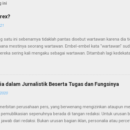
 ini
rex?
021
g satu ini sebenarnya tidaklah pantas disebut wartawan karena dia 
ana mestinya seorang wartawan. Embel-embel kata "wartawan" suda
ereka sering kali mengaku sebagai wartawan. Ditambah lagi kedekat
alangan wartawan memperkuat sebutan wartawan pada mereka. Sia
ebenarnya adalah para WTS (Wartawan Tanpa Suratkabar) atau juga 
 Biasanya para WTS atau wartawan bodrex sering mengikuti acara-acar
tawan, seperti konfrensi pers, seminar, diskusi, pameran dan perte
ia dalam Jurnalistik Beserta Tugas dan Fungsinya
ada pula diantara orang-orang itu yang mendapatkan sumber berita s
 2020
itikus yang mereka temua. Para Bodrex itu datang sebagaimana war
n rapih, membawa tas dan peralatan seperti buku notes, tape record
nerbitan perusahaan pers, yang berwenang mengizinkan ataupun men
ana...
 pemublikasian sepenuhnya berada di tangan redaksi. Untuk urusan b
jawab dari redaksi. Bukan urusan bagian iklan, personalia atau percet
cetakan," begitulah peraturannya. Secara struktural, redaksi media 