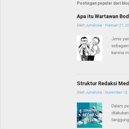
Postingan populer dari blog
Apa itu Wartawan Bod
Oleh
Jurnaliska
-
Februari 21, 2
Jenis yan
sebagaim
karena m
dengan k
Mereka s
Bodrex".
para war
Struktur Redaksi Med
Bahkan, 
Oleh
Jurnaliska
-
November 13,
atau pol
berdanda
Dalam pe
kewartaw
dilakukan
tanggung 
jawab per