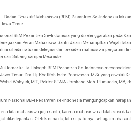
 -
Badan Eksekutif Mahasiswa (BEM) Pesantren Se-Indonesia laksan
 Jawa Timur.
sional BEM Pesantren Se-Indonesia yang diselenggarakan pada Kam
enegaskan Peran Mahasiswa Santri dalam Menampilkan Wajah Isla
ali ini dihadiri ratusan delegasi dari presiden mahasiswa perguruan t
ia dari Sabang sampai Meurauke.
uktamar ke-IV Halaqoh BEM Pesantren Se-Indonesia menghadirkan 
awa Timur Dra. Hj. Khofifah Indar Parawansa, M.Si, yang diwakili Ke
H. Wahid Wahyudi, M.T., Rektor STAIA Jombang Moh. Ulumuddin, MA, 
.
ium Nasional BEM Pesantren se-Indonesia mengungkapkan harapann
arena kita mahasiswa juga santri, karena mahasiswa adalah sosok kau
at dikedepankan. Oleh karena itu, kita sepatutnya sebagai mahasantr