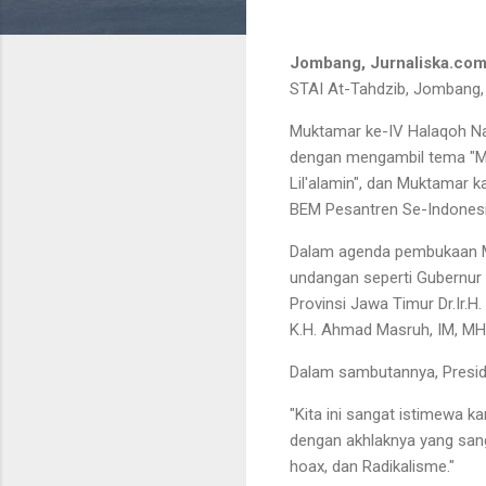
Jombang, Jurnaliska.com
STAI At-Tahdzib, Jombang,
Muktamar ke-IV Halaqoh Na
dengan mengambil tema "M
Lil'alamin", dan Muktamar k
BEM Pesantren Se-Indones
Dalam agenda pembukaan M
undangan seperti Gubernur J
Provinsi Jawa Timur Dr.Ir.
K.H. Ahmad Masruh, IM, MH
Dalam sambutannya, Presid
"Kita ini sangat istimewa k
dengan akhlaknya yang sang
hoax, dan Radikalisme."