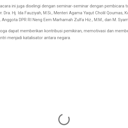
, acara ini juga diselingi dengan seminar-seminar dengan pembicara t
r. Dra. Hj. Ida Fauziyah, M.Si., Menteri Agama Yaqut Cholil Qoumas,
H., Anggota DPR RI Neng Eem Marhamah Zulfa Hiz., M.M., dan M. Syams
ga dapat memberikan kontribusi pemikiran, memotivasi dan memberi
ri menjadi katalisator antara negara.