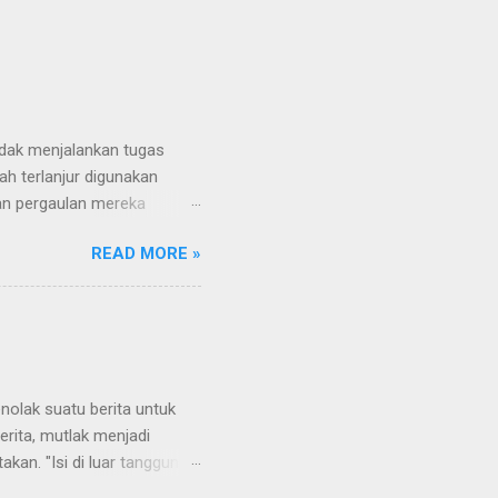
tidak menjalankan tugas
h terlanjur digunakan
an pergaulan mereka
pakah Sebenarnya Mereka?
READ MORE »
sering disebut "Wartawan
a yang juga dihadiri oleh
muan para pengusaha.
ecara langsung dari pejabat
tawan sungguhan. Mereka
er, kamera dan peralatan
olak suatu berita untuk
erita, mutlak menjadi
akan. "Isi di luar tanggung
umumnya terdiri atas