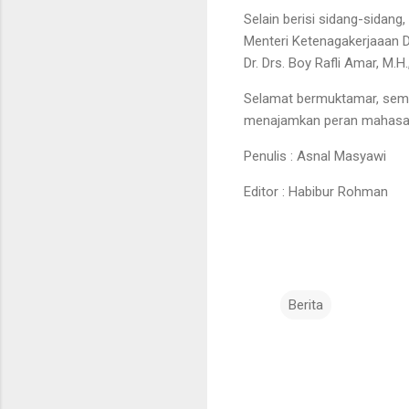
Selain berisi sidang-sidang
Menteri Ketenagakerjaaan D
Dr. Drs. Boy Rafli Amar, M.
Selamat bermuktamar, semo
menajamkan peran mahasant
Penulis : Asnal Masyawi
Editor : Habibur Rohman
Berita
K
o
m