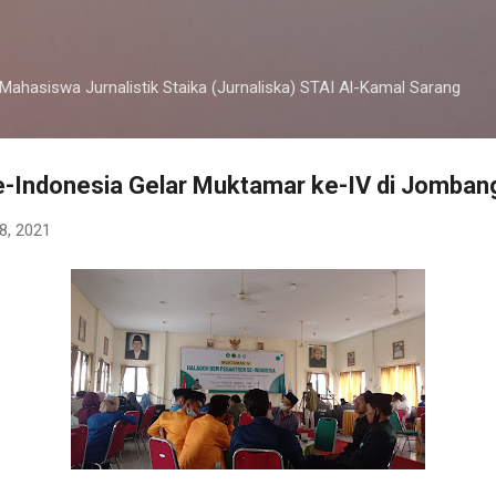
Langsung ke konten utama
 Mahasiswa Jurnalistik Staika (Jurnaliska) STAI Al-Kamal Sarang
-Indonesia Gelar Muktamar ke-IV di Jomban
8, 2021