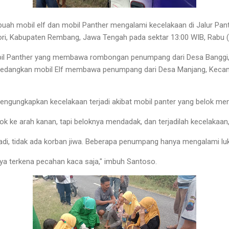
ebuah mobil elf dan mobil Panther mengalami kecelakaan di Jalur Pant
ri, Kabupaten Rembang, Jawa Tengah pada sektar 13:00 WIB, Rabu (
il Panther yang membawa rombongan penumpang dari Desa Banggi, K
Sedangkan mobil Elf membawa penumpang dari Desa Manjang, Kecam
mengungkapkan kecelakaan terjadi akibat mobil panter yang belok me
lok ke arah kanan, tapi beloknya mendadak, dan terjadilah kecelakaan,
adi, tidak ada korban jiwa. Beberapa penumpang hanya mengalami lu
nya terkena pecahan kaca saja," imbuh Santoso.