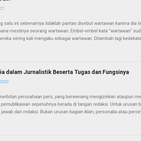
021
g satu ini sebenarnya tidaklah pantas disebut wartawan karena dia 
ana mestinya seorang wartawan. Embel-embel kata "wartawan" suda
ereka sering kali mengaku sebagai wartawan. Ditambah lagi kedekat
alangan wartawan memperkuat sebutan wartawan pada mereka. Sia
ebenarnya adalah para WTS (Wartawan Tanpa Suratkabar) atau juga 
 Biasanya para WTS atau wartawan bodrex sering mengikuti acara-acar
tawan, seperti konfrensi pers, seminar, diskusi, pameran dan perte
ia dalam Jurnalistik Beserta Tugas dan Fungsinya
ada pula diantara orang-orang itu yang mendapatkan sumber berita s
 2020
itikus yang mereka temua. Para Bodrex itu datang sebagaimana war
n rapih, membawa tas dan peralatan seperti buku notes, tape record
nerbitan perusahaan pers, yang berwenang mengizinkan ataupun men
ana...
 pemublikasian sepenuhnya berada di tangan redaksi. Untuk urusan b
jawab dari redaksi. Bukan urusan bagian iklan, personalia atau percet
cetakan," begitulah peraturannya. Secara struktural, redaksi media 
redaksi, redaktur pelaksana (redaktur eksekutif), redaktur, asisten r
eportase, dan reporter. Setipa divisi ini menjalani fungsinya masing-