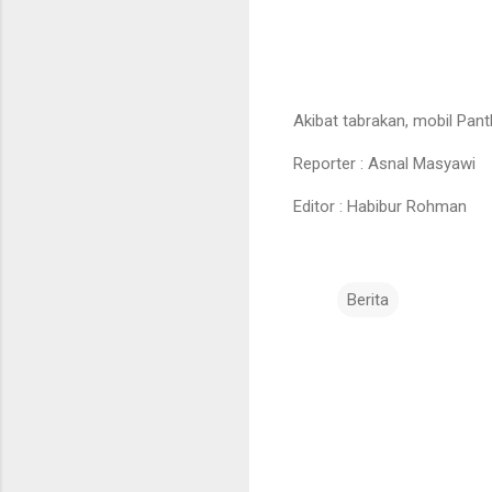
Akibat tabrakan, mobil Pan
Reporter : Asnal Masyawi
Editor : Habibur Rohman
Berita
K
o
m
e
n