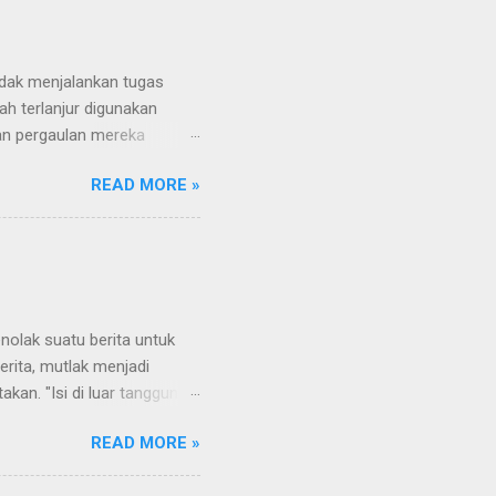
tidak menjalankan tugas
h terlanjur digunakan
an pergaulan mereka
pakah Sebenarnya Mereka?
READ MORE »
sering disebut "Wartawan
a yang juga dihadiri oleh
muan para pengusaha.
ecara langsung dari pejabat
tawan sungguhan. Mereka
er, kamera dan peralatan
olak suatu berita untuk
erita, mutlak menjadi
akan. "Isi di luar tanggung
umumnya terdiri atas
READ MORE »
edaktur, koordinator
masing hingga melahirkan