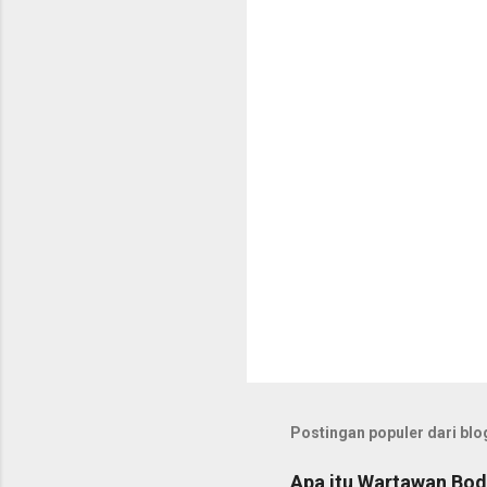
t
a
r
Postingan populer dari blog
Apa itu Wartawan Bod