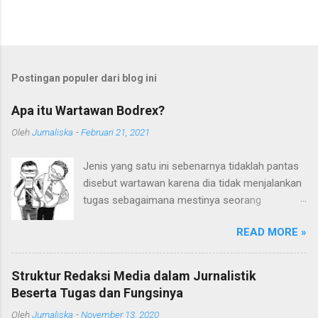
Postingan populer dari blog ini
Apa itu Wartawan Bodrex?
Oleh
Jurnaliska
-
Februari 21, 2021
Jenis yang satu ini sebenarnya tidaklah pantas
disebut wartawan karena dia tidak menjalankan
tugas sebagaimana mestinya seorang
wartawan. Embel-embel kata "wartawan" sudah
READ MORE »
terlanjur digunakan karena mereka sering kali
mengaku sebagai wartawan. Ditambah lagi
kedekatan pergaulan mereka dengan kalangan
Struktur Redaksi Media dalam Jurnalistik
wartawan memperkuat sebutan wartawan pada
Beserta Tugas dan Fungsinya
mereka. Siapakah Sebenarnya Mereka? Mereka
Oleh
Jurnaliska
-
November 13, 2020