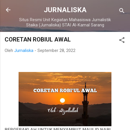
Langsung ke konten utama
JURNALISKA
Situs Resmi Unit Kegiatan Mahasiswa Jurnalistik
Staika (Jurnaliska) STAI Al-Kamal Sarang
CORETAN ROBIUL AWAL
Oleh
Jurnaliska
-
September 28, 2022
BERGERAKLAH UNTUK MENYAMBUT MAULID NABI