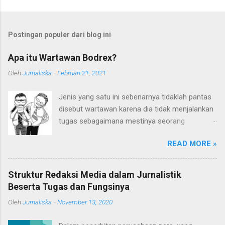
Postingan populer dari blog ini
Apa itu Wartawan Bodrex?
Oleh
Jurnaliska
-
Februari 21, 2021
Jenis yang satu ini sebenarnya tidaklah pantas
disebut wartawan karena dia tidak menjalankan
tugas sebagaimana mestinya seorang
wartawan. Embel-embel kata "wartawan" sudah
READ MORE »
terlanjur digunakan karena mereka sering kali
mengaku sebagai wartawan. Ditambah lagi
kedekatan pergaulan mereka dengan kalangan
Struktur Redaksi Media dalam Jurnalistik
wartawan memperkuat sebutan wartawan pada
Beserta Tugas dan Fungsinya
mereka. Siapakah Sebenarnya Mereka? Mereka
Oleh
Jurnaliska
-
November 13, 2020
sebenarnya adalah para WTS (Wartawan Tanpa
Suratkabar) atau juga sering disebut "Wartawan