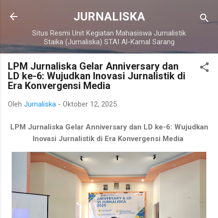
Langsung ke konten utama
JURNALISKA
Situs Resmi Unit Kegiatan Mahasiswa Jurnalistik
Staika (Jurnaliska) STAI Al-Kamal Sarang
LPM Jurnaliska Gelar Anniversary dan
LD ke-6: Wujudkan Inovasi Jurnalistik di
Era Konvergensi Media
Oleh
Jurnaliska
-
Oktober 12, 2025
LPM Jurnaliska Gelar Anniversary dan LD ke-6: Wujudkan
Inovasi Jurnalistik di Era Konvergensi Media