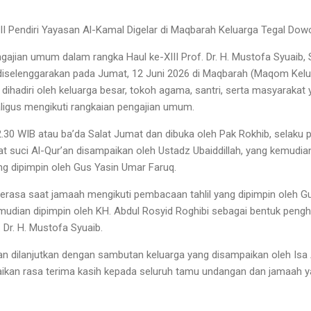
I Pendiri Yayasan Al-Kamal Digelar di Maqbarah Keluarga Tegal Dow
jian umum dalam rangka Haul ke-XIII Prof. Dr. H. Mustofa Syuaib, S.H
diselenggarakan pada Jumat, 12 Juni 2026 di Maqbarah (Maqom Kelu
dihadiri oleh keluarga besar, tokoh agama, santri, serta masyarakat 
gus mengikuti rangkaian pengajian umum.
2.30 WIB atau ba’da Salat Jumat dan dibuka oleh Pak Rokhib, selaku
t suci Al-Qur’an disampaikan oleh Ustadz Ubaiddillah, yang kemudia
g dipimpin oleh Gus Yasin Umar Faruq.
rasa saat jamaah mengikuti pembacaan tahlil yang dipimpin oleh G
udian dipimpin oleh KH. Abdul Rosyid Roghibi sebagai bentuk peng
Dr. H. Mustofa Syuaib.
tan dilanjutkan dengan sambutan keluarga yang disampaikan oleh Isa
an rasa terima kasih kepada seluruh tamu undangan dan jamaah yan