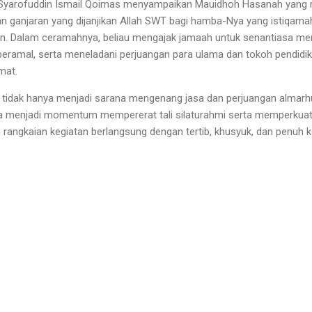
. Syarofuddin Ismail Qoimas menyampaikan Mauidhoh Hasanah yang
n ganjaran yang dijanjikan Allah SWT bagi hamba-Nya yang istiqam
an. Dalam ceramahnya, beliau mengajak jamaah untuk senantiasa men
eramal, serta meneladani perjuangan para ulama dan tokoh pendidi
mat.
ni tidak hanya menjadi sarana mengenang jasa dan perjuangan almar
ga menjadi momentum mempererat tali silaturahmi serta memperkuat ni
 rangkaian kegiatan berlangsung dengan tertib, khusyuk, dan penuh 