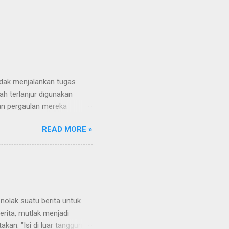
tidak menjalankan tugas
h terlanjur digunakan
an pergaulan mereka
pakah Sebenarnya Mereka?
READ MORE »
sering disebut "Wartawan
a yang juga dihadiri oleh
muan para pengusaha.
ecara langsung dari pejabat
tawan sungguhan. Mereka
er, kamera dan peralatan
olak suatu berita untuk
erita, mutlak menjadi
akan. "Isi di luar tanggung