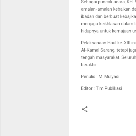
Sebagai puncak acara, KH
amalan-amalan kebaikan da
ibadah dan berbuat kebajik
menjaga keikhlasan dalam b
hidupnya untuk kemajuan u
Pelaksanaan Haul ke-XIII i
Al-Kamal Sarang, tetapi ju
tengah masyarakat. Seluruh
berakhir.
Penulis : M. Mulyadi
Editor : Tim Publikasi
K
o