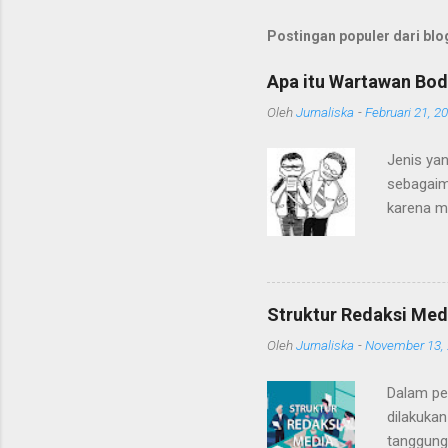
Postingan populer dari blog
Apa itu Wartawan Bod
Oleh
Jurnaliska
-
Februari 21, 2
Jenis yan
sebagaim
karena m
dengan k
Mereka s
Bodrex".
para war
Struktur Redaksi Med
Bahkan, 
Oleh
Jurnaliska
-
November 13,
atau pol
berdanda
Dalam pe
kewartaw
dilakukan
tanggung 