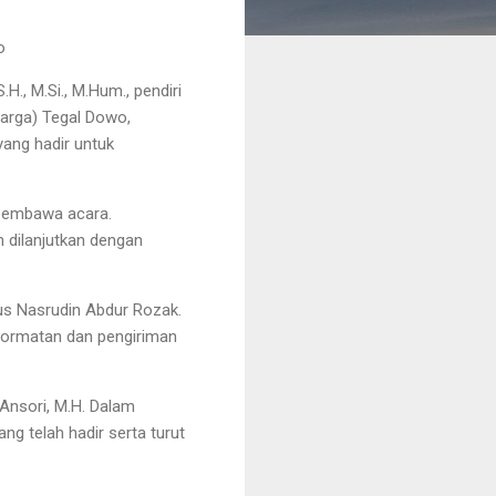
o
., M.Si., M.Hum., pendiri
arga) Tegal Dowo,
yang hadir untuk
 pembawa acara.
n dilanjutkan dengan
us Nasrudin Abdur Rozak.
hormatan dan pengiriman
 Ansori, M.H. Dalam
g telah hadir serta turut