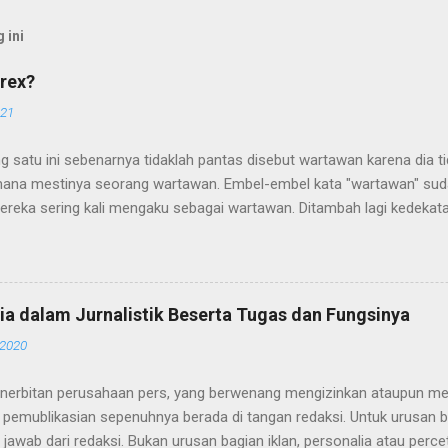
 ini
rex?
021
g satu ini sebenarnya tidaklah pantas disebut wartawan karena dia 
ana mestinya seorang wartawan. Embel-embel kata "wartawan" suda
ereka sering kali mengaku sebagai wartawan. Ditambah lagi kedekat
alangan wartawan memperkuat sebutan wartawan pada mereka. Sia
ebenarnya adalah para WTS (Wartawan Tanpa Suratkabar) atau juga 
 Biasanya para WTS atau wartawan bodrex sering mengikuti acara-acar
tawan, seperti konfrensi pers, seminar, diskusi, pameran dan perte
ia dalam Jurnalistik Beserta Tugas dan Fungsinya
ada pula diantara orang-orang itu yang mendapatkan sumber berita s
 2020
itikus yang mereka temua. Para Bodrex itu datang sebagaimana war
n rapih, membawa tas dan peralatan seperti buku notes, tape record
nerbitan perusahaan pers, yang berwenang mengizinkan ataupun men
ana...
 pemublikasian sepenuhnya berada di tangan redaksi. Untuk urusan b
jawab dari redaksi. Bukan urusan bagian iklan, personalia atau percet