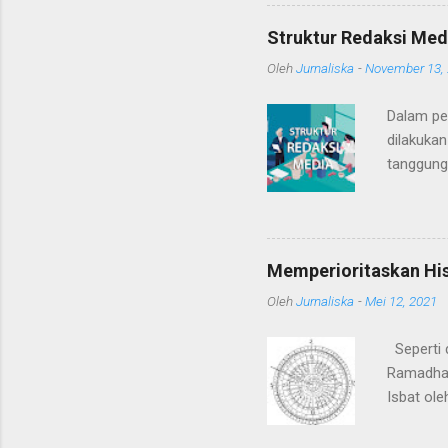
Bodrex".
para war
Struktur Redaksi Med
Bahkan, 
Oleh
Jurnaliska
-
November 13,
atau pol
berdanda
Dalam pe
kewartaw
dilakukan
tanggung 
jawab per
pemimpin 
liputan/r
suatu pro
Memperioritaskan His
tertinggi
Oleh
Jurnaliska
-
Mei 12, 2021
Ataupun, 
kepada ba
Seperti 
Ramadhan 
Isbat ol
Kenapa b
untuk ra