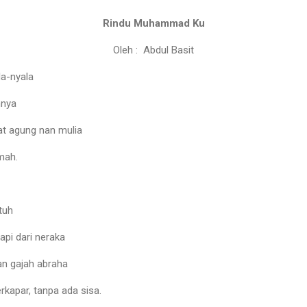
Rindu Muhammad Ku
Oleh : Abdul Basit
la-nyala
hnya
at agung nan mulia
mah.
tuh
pi dari neraka
n gajah abraha
erkapar, tanpa ada sisa.