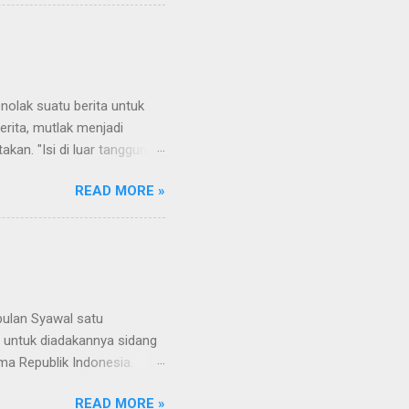
a yang juga dihadiri oleh
muan para pengusaha.
ecara langsung dari pejabat
tawan sungguhan. Mereka
er, kamera dan peralatan
olak suatu berita untuk
erita, mutlak menjadi
akan. "Isi di luar tanggung
umumnya terdiri atas
READ MORE »
edaktur, koordinator
masing hingga melahirkan
in redaksi adalah jabatan
terbitkan di medianya.
limpahkan tanggung jawabnya
i yan...
bulan Syawal satu
a untuk diadakannya sidang
ma Republik Indonesia.
elakukan kemaslahatnnya
READ MORE »
ersepsi setiap orang