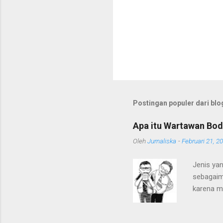
Postingan populer dari blog
Apa itu Wartawan Bod
Oleh
Jurnaliska
-
Februari 21, 2
Jenis yan
sebagaim
karena m
dengan k
Mereka s