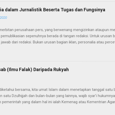
 Biasanya para WTS atau wartawan bodrex sering mengikuti acara-acar
tawan, seperti konfrensi pers, seminar, diskusi, pameran dan perte
ia dalam Jurnalistik Beserta Tugas dan Fungsinya
ada pula diantara orang-orang itu yang mendapatkan sumber berita s
 2020
itikus yang mereka temua. Para Bodrex itu datang sebagaimana war
n rapih, membawa tas dan peralatan seperti buku notes, tape record
nerbitan perusahaan pers, yang berwenang mengizinkan ataupun men
ana...
 pemublikasian sepenuhnya berada di tangan redaksi. Untuk urusan b
jawab dari redaksi. Bukan urusan bagian iklan, personalia atau percet
cetakan," begitulah peraturannya. Secara struktural, redaksi media 
redaksi, redaktur pelaksana (redaktur eksekutif), redaktur, asisten r
eportase, dan reporter. Setipa divisi ini menjalani fungsinya masing-
duk berita baik yang dicetak, disiarkan, ataupun ditayangkan. Pemimp
ab (Ilmu Falak) Daripada Rukyah
 dalam jajaran redaksi, dan bertanggung jawab terhadap berita yang di
jika terjadi kasus atau delik pers, pemimpin redaksi juga dapat me
wahannya, yaitu redaktur eksekutif. Berikut ini adalah struktur redaks
diketahui bersama, kita umat Islam dalam menetapkan tanggal satu 
satu Dzulhijjah dan bulan-bulan yang lainnya, wajib syar'i hukumny
eh pemerintah yang dalam hal ini ialah Kemenag atau Kementrian Aga
isa wajib? Karena dengan adanya sidang isbat, pemerintah telah m
kyat, yaitu dengan mereduksi adanya perbedaan sudut pandang atau p