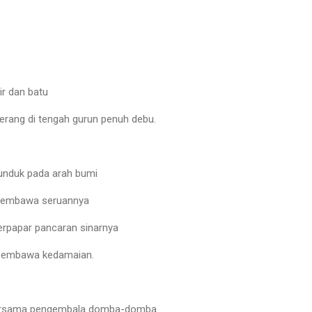
ir dan batu
erang di tengah gurun penuh debu.
tunduk pada arah bumi
 membawa seruannya
terpapar pancaran sinarnya
 pembawa kedamaian.
bersama pengembala domba-domba