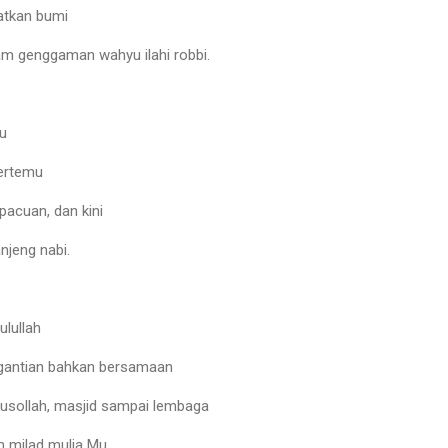
atkan bumi
m genggaman wahyu ilahi robbi.
u
bertemu
acuan, dan kini
njeng nabi.
lullah
rgantian bahkan bersamaan
musollah, masjid sampai lembaga
 milad mulia Mu.