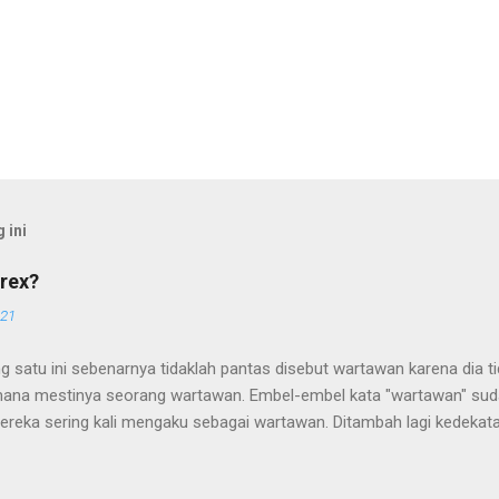
 ini
rex?
021
g satu ini sebenarnya tidaklah pantas disebut wartawan karena dia 
ana mestinya seorang wartawan. Embel-embel kata "wartawan" suda
ereka sering kali mengaku sebagai wartawan. Ditambah lagi kedekat
alangan wartawan memperkuat sebutan wartawan pada mereka. Sia
ebenarnya adalah para WTS (Wartawan Tanpa Suratkabar) atau juga 