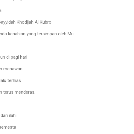
a
ayyidah Khodijah Al Kubro
tanda kenabian yang tersimpan oleh Mu.
un di pagi hari
an menawan
alu terhias
n terus menderas.
ari ilahi
 semesta