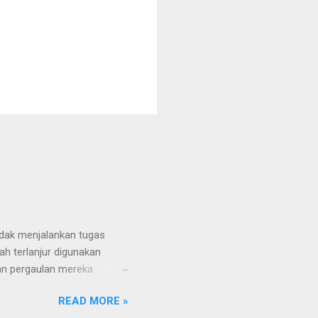
tidak menjalankan tugas
h terlanjur digunakan
an pergaulan mereka
pakah Sebenarnya Mereka?
READ MORE »
sering disebut "Wartawan