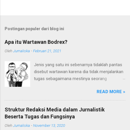
Postingan populer dari blog ini
Apa itu Wartawan Bodrex?
Oleh
Jurnaliska
-
Februari 21, 2021
Jenis yang satu ini sebenarnya tidaklah pantas
disebut wartawan karena dia tidak menjalankan
tugas sebagaimana mestinya seorang
wartawan. Embel-embel kata "wartawan" sudah
READ MORE »
terlanjur digunakan karena mereka sering kali
mengaku sebagai wartawan. Ditambah lagi
kedekatan pergaulan mereka dengan kalangan
Struktur Redaksi Media dalam Jurnalistik
wartawan memperkuat sebutan wartawan pada
Beserta Tugas dan Fungsinya
mereka. Siapakah Sebenarnya Mereka? Mereka
Oleh
Jurnaliska
-
November 13, 2020
sebenarnya adalah para WTS (Wartawan Tanpa