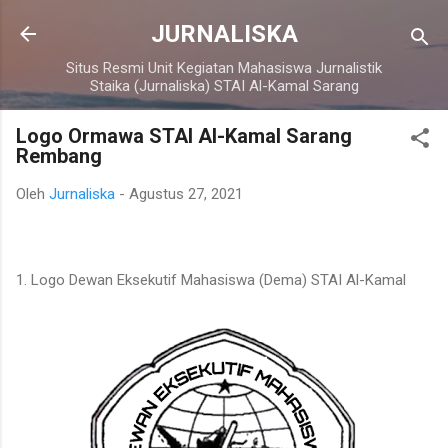
Langsung ke konten utama
JURNALISKA
Situs Resmi Unit Kegiatan Mahasiswa Jurnalistik
Staika (Jurnaliska) STAI Al-Kamal Sarang
Logo Ormawa STAI Al-Kamal Sarang
Rembang
Oleh
Jurnaliska
-
Agustus 27, 2021
1. Logo Dewan Eksekutif Mahasiswa (Dema) STAI Al-Kamal