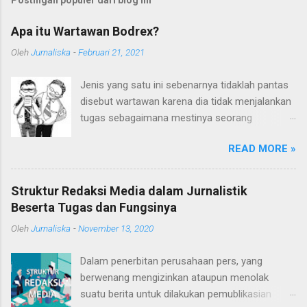
Apa itu Wartawan Bodrex?
Oleh
Jurnaliska
-
Februari 21, 2021
Jenis yang satu ini sebenarnya tidaklah pantas
disebut wartawan karena dia tidak menjalankan
tugas sebagaimana mestinya seorang
wartawan. Embel-embel kata "wartawan" sudah
READ MORE »
terlanjur digunakan karena mereka sering kali
mengaku sebagai wartawan. Ditambah lagi
kedekatan pergaulan mereka dengan kalangan
Struktur Redaksi Media dalam Jurnalistik
wartawan memperkuat sebutan wartawan pada
Beserta Tugas dan Fungsinya
mereka. Siapakah Sebenarnya Mereka? Mereka
Oleh
Jurnaliska
-
November 13, 2020
sebenarnya adalah para WTS (Wartawan Tanpa
Suratkabar) atau juga sering disebut "Wartawan
Dalam penerbitan perusahaan pers, yang
Bodrex". Biasanya para WTS atau wartawan
berwenang mengizinkan ataupun menolak
bodrex sering mengikuti acara-acara yang juga
suatu berita untuk dilakukan pemublikasian
dihadiri oleh para wartawan, seperti konfrensi