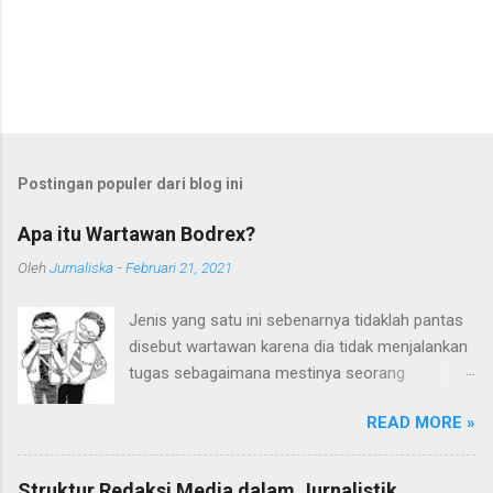
Postingan populer dari blog ini
Apa itu Wartawan Bodrex?
Oleh
Jurnaliska
-
Februari 21, 2021
Jenis yang satu ini sebenarnya tidaklah pantas
disebut wartawan karena dia tidak menjalankan
tugas sebagaimana mestinya seorang
wartawan. Embel-embel kata "wartawan" sudah
READ MORE »
terlanjur digunakan karena mereka sering kali
mengaku sebagai wartawan. Ditambah lagi
kedekatan pergaulan mereka dengan kalangan
Struktur Redaksi Media dalam Jurnalistik