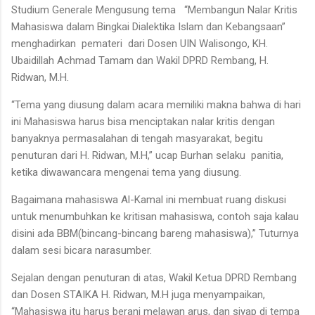
Studium Generale Mengusung tema “Membangun Nalar Kritis
Mahasiswa dalam Bingkai Dialektika Islam dan Kebangsaan”
menghadirkan pemateri dari Dosen UIN Walisongo, KH.
Ubaidillah Achmad Tamam dan Wakil DPRD Rembang, H.
Ridwan, M.H.
“Tema yang diusung dalam acara memiliki makna bahwa di hari
ini Mahasiswa harus bisa menciptakan nalar kritis dengan
banyaknya permasalahan di tengah masyarakat, begitu
penuturan dari H. Ridwan, M.H,” ucap Burhan selaku panitia,
ketika diwawancara mengenai tema yang diusung.
Bagaimana mahasiswa Al-Kamal ini membuat ruang diskusi
untuk menumbuhkan ke kritisan mahasiswa, contoh saja kalau
disini ada BBM(bincang-bincang bareng mahasiswa),” Tuturnya
dalam sesi bicara narasumber.
Sejalan dengan penuturan di atas, Wakil Ketua DPRD Rembang
dan Dosen STAIKA H. Ridwan, M.H juga menyampaikan,
“Mahasiswa itu harus berani melawan arus, dan siyap di tempa