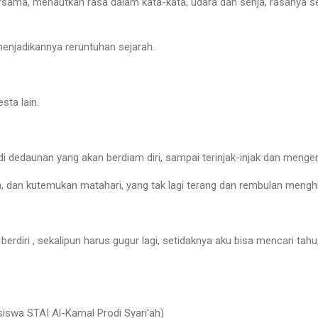
ersama, menautkan rasa dalam kata-kata, udara dan senja, rasanya
enjadikannya reruntuhan sejarah.
sta lain.
 dedaunan yang akan berdiam diri, sampai terinjak-injak dan menger
dan kutemukan matahari, yang tak lagi terang dan rembulan menghi
berdiri , sekalipun harus gugur lagi, setidaknya aku bisa mencari ta
siswa STAI Al-Kamal Prodi Syari'ah)