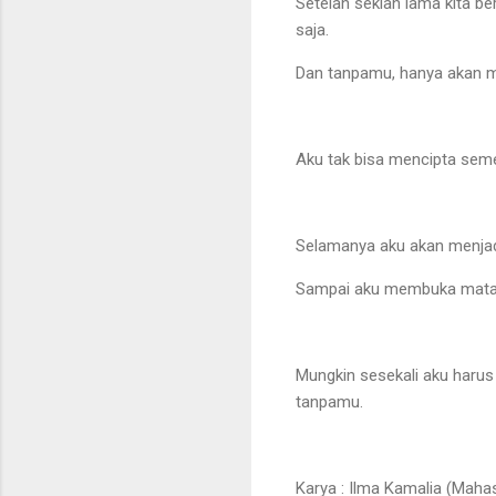
Setelah sekian lama kita b
saja.
Dan tanpamu, hanya akan m
Aku tak bisa mencipta seme
Selamanya aku akan menjadi
Sampai aku membuka mata, 
Mungkin sesekali aku harus 
tanpamu.
Karya : Ilma Kamalia (Maha