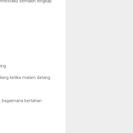
 semestaku semakin lengkap
ing.
lang ketika malam datang.
hu, bagaimana bertahan